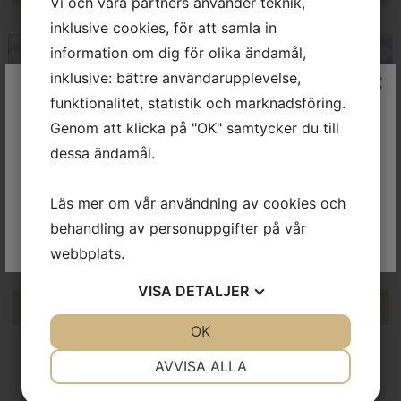
Vi och våra partners använder teknik,
inklusive cookies, för att samla in
information om dig för olika ändamål,
inklusive: bättre användarupplevelse,
×
Välkommen till Smaken av
funktionalitet, statistik och marknadsföring.
Piemonte
Genom att klicka på "OK" samtycker du till
För att besöka denna sidan måste du vara över 25 år. Du
dessa ändamål.
kan bekräfta din ålder genom att klicka på knappen nedan.
Läs mer om vår användning av cookies och
Ja, jag är 25 år eller äldre. Ta mig vidare till sidan!
behandling av personuppgifter på vår
Producenter
webbplats.
Här finner du information om våra duktiga producenter.
VISA
DETALJER
Läs mer
JA
NEJ
OK
JA
NEJ
NÖDVÄNDIG
INSTÄLLNINGAR
AVVISA ALLA
JA
NEJ
JA
NEJ