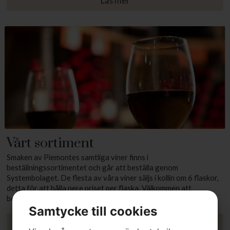
Läs mer
Vårt sortiment
Smaken av Piemontes samtliga viner finns i
beställningssortimentet och går att beställa genom
Systembolaget. De flesta av våra viner säljs i kollin om 6 flaskor,
detta för att hålla nere priset per flaska. Välkommen att
botanisera bland goda viner från Piemonte!
Samtycke till cookies
Läs mer