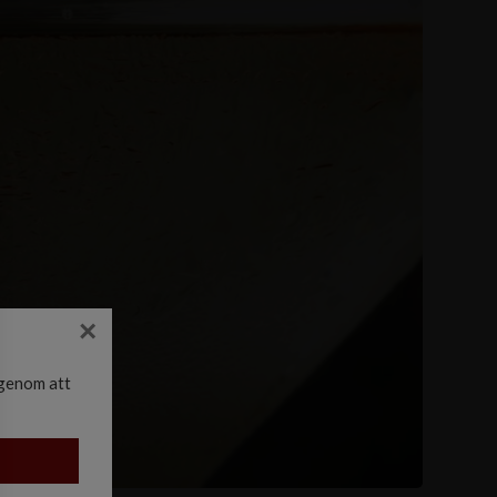
×
 genom att