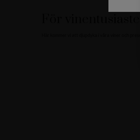
För vinentusiaste
Här kommer vi att djupdyka i våra viner och pres