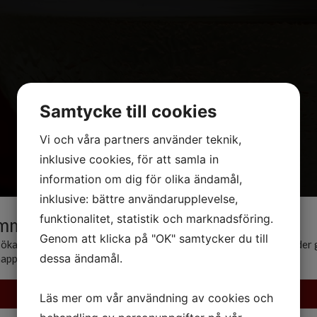
Samtycke till cookies
Vi och våra partners använder teknik,
inklusive cookies, för att samla in
information om dig för olika ändamål,
inklusive: bättre användarupplevelse,
funktionalitet, statistik och marknadsföring.
mmen till Smaken av Piemonte
Genom att klicka på "OK" samtycker du till
söka denna sidan måste du vara över 25 år. Du kan bekräfta din ålder
dessa ändamål.
knappen nedan.
Ja, jag är 25 år eller äldre. Ta mig vidare till sidan!
Läs mer om vår användning av cookies och