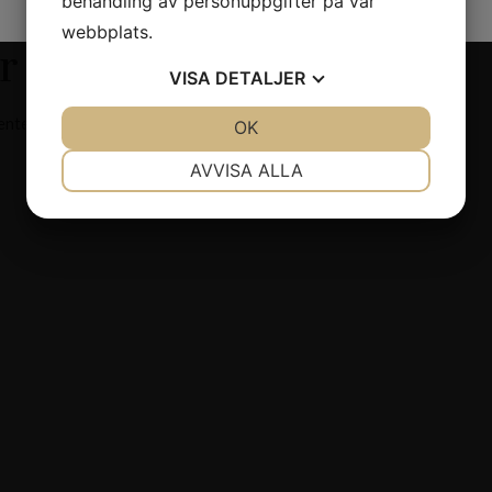
behandling av personuppgifter på vår
webbplats.
r
VISA
DETALJER
entera nyheter.
JA
NEJ
OK
JA
NEJ
NÖDVÄNDIG
INSTÄLLNINGAR
AVVISA ALLA
JA
NEJ
JA
NEJ
MARKNADSFÖRING
STATISTIK